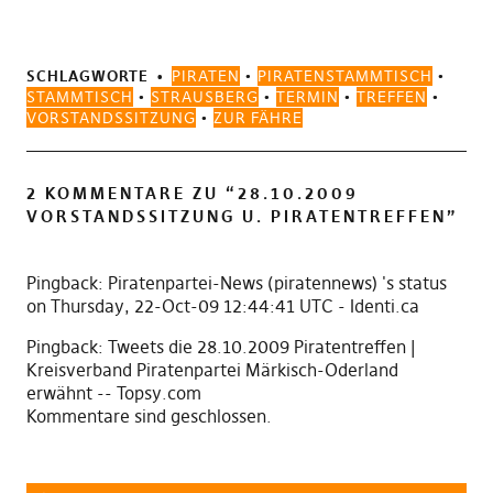
SCHLAGWORTE
PIRATEN
•
PIRATENSTAMMTISCH
•
STAMMTISCH
•
STRAUSBERG
•
TERMIN
•
TREFFEN
•
VORSTANDSSITZUNG
•
ZUR FÄHRE
2 KOMMENTARE ZU “
28.10.2009
VORSTANDSSITZUNG U. PIRATENTREFFEN
”
Pingback:
Piratenpartei-News (piratennews) 's status
on Thursday, 22-Oct-09 12:44:41 UTC - Identi.ca
Pingback:
Tweets die 28.10.2009 Piratentreffen |
Kreisverband Piratenpartei Märkisch-Oderland
erwähnt -- Topsy.com
Kommentare sind geschlossen.