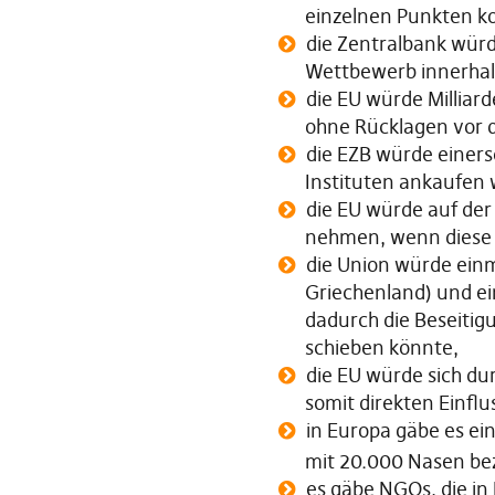
einzelnen Punkten k
die Zentralbank würd
Wettbewerb innerhal
die EU würde Milliar
ohne Rücklagen vor 
die EZB würde einers
Instituten ankaufen 
die EU würde auf der 
nehmen, wenn diese i
die Union würde einm
Griechenland) und ei
dadurch die Beseitigu
schieben könnte,
die EU würde sich du
somit direkten Einflu
in Europa gäbe es ei
mit 20.000 Nasen bez
es gäbe NGOs, die in