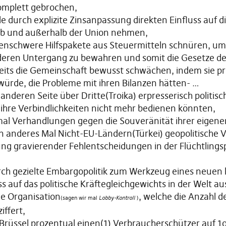
omplett gebrochen,
e durch explizite Zinsanpassung direkten Einfluss auf d
b und außerhalb der Union nehmen,
denschwere Hilfspakete aus Steuermitteln schnüren, u
deren Untergang zu bewahren und somit die Gesetze de
eits die Gemeinschaft bewusst schwächen, indem sie pr
würde, die Probleme mit ihren Bilanzen hätten- …
anderen Seite über Dritte(Troika) erpresserisch politisc
hre Verbindlichkeiten nicht mehr bedienen könnten,
al Verhandlungen gegen die Souveränität ihrer eigenen
n anderes Mal Nicht-EU-Ländern(Türkei) geopolitische V
ng gravierender Fehlentscheidungen in der Flüchtlingsp
rch gezielte Embargopolitik zum Werkzeug eines neuen
ss auf das politische Kräftegleichgewichts in der Welt a
ne Organisation
, welche die Anzahl d
(sagen wir mal
Lobby-Kontroll
)
iffert,
 Brüssel prozentual einen(1) Verbraucherschützer auf 1o